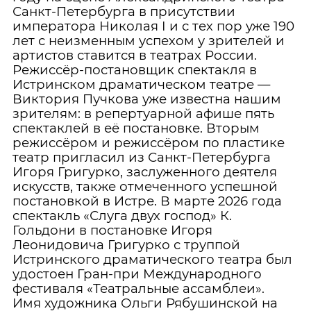
Санкт-Петербурга в присутствии
императора Николая I и с тех пор уже 190
лет с неизменным успехом у зрителей и
артистов ставится в театрах России.
Режиссёр-постановщик спектакля в
Истринском драматическом театре —
Виктория Пучкова уже известна нашим
зрителям: в репертуарной афише пять
спектаклей в её постановке. Вторым
режиссёром и режиссёром по пластике
театр пригласил из Санкт-Петербурга
Игоря Григурко, заслуженного деятеля
искусств, также отмеченного успешной
постановкой в Истре. В марте 2026 года
спектакль «Слуга двух господ» К.
Гольдони в постановке Игоря
Леонидовича Григурко с труппой
Истринского драматического театра был
удостоен Гран-при Международного
фестиваля «Театральные ассамблеи».
Имя художника Ольги Рябушинской на