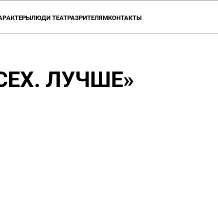
АР
АКТЕРЫ
ЛЮДИ ТЕАТРА
ЗРИТЕЛЯМ
КОНТАКТЫ
ОЗВРАТА
А О ТЕАТРЕ
АКЦИИ ТЕАТРА
ПРОЕКТЫ
УЧЕБНЫЕ СТУДИИ
ВАКАНСИИ
ПАРТНЕРЫ
ДОКУМЕН
ВСЕХ. ЛУЧШЕ»