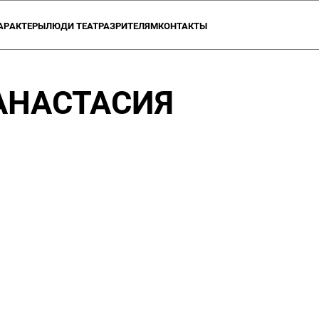
АР
АКТЕРЫ
ЛЮДИ ТЕАТРА
ЗРИТЕЛЯМ
КОНТАКТЫ
ОЗВРАТА
А О ТЕАТРЕ
АКЦИИ ТЕАТРА
ПРОЕКТЫ
УЧЕБНЫЕ СТУДИИ
ВАКАНСИИ
ПАРТНЕРЫ
ДОКУМЕН
 АНАСТАСИЯ