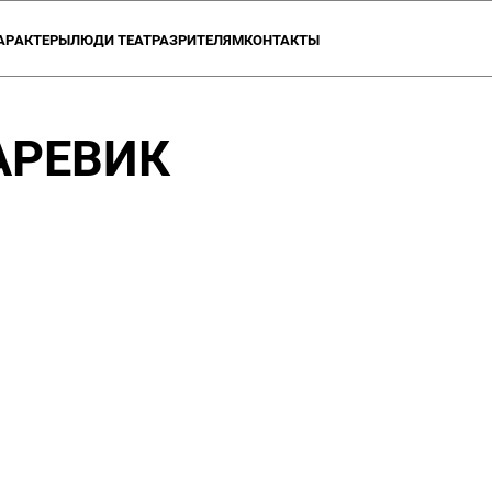
АР
АКТЕРЫ
ЛЮДИ ТЕАТРА
ЗРИТЕЛЯМ
КОНТАКТЫ
ОЗВРАТА
А О ТЕАТРЕ
АКЦИИ ТЕАТРА
ПРОЕКТЫ
УЧЕБНЫЕ СТУДИИ
ВАКАНСИИ
ПАРТНЕРЫ
ДОКУМЕН
АРЕВИК